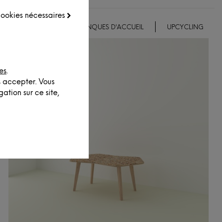
 cookies nécessaires
EMENTS ET DÉCO
BANQUES D'ACCUEIL
UPCYCLING
es
.
s accepter. Vous
ation sur ce site,