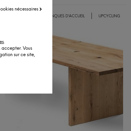
 cookies nécessaires
EMENTS ET DÉCO
BANQUES D'ACCUEIL
UPCYCLING
es
.
s accepter. Vous
ation sur ce site,