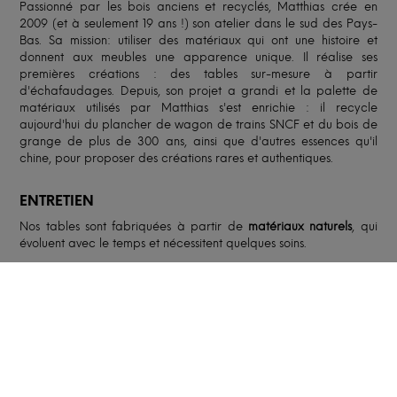
Passionné par les bois anciens et recyclés, Matthias crée en
2009 (et à seulement 19 ans !) son atelier dans le sud des Pays-
Bas. Sa mission: utiliser des matériaux qui ont une histoire et
donnent aux meubles une apparence unique. Il réalise ses
premières créations : des tables sur-mesure à partir
d'échafaudages. Depuis, son projet a grandi et la palette de
matériaux utilisés par Matthias s'est enrichie : il recycle
aujourd'hui du plancher de wagon de trains SNCF et du bois de
grange de plus de 300 ans, ainsi que d'autres essences qu'il
chine, pour proposer des créations rares et authentiques.
ENTRETIEN
Nos tables sont fabriquées à partir de
matériaux naturels
, qui
évoluent avec le temps et nécessitent quelques soins.
Lors du premier mois, des gerces peuvent apparaître sur le bois,
signe de son
adaptation
à l’environnement dans lequel vous
placez votre table. C’est tout à fait normal et cela apporte du
charme
à la table! Faites attention au
taux d’humidité
de votre
pièce pour éviter les fissures sèches.
Le bois étant un matériau qui absorbe facilement les liquides,
prenez garde à
protéger
votre plateau avec des sets de table