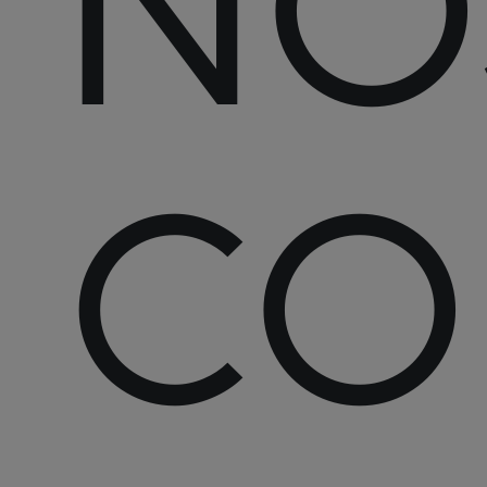
N
O
CO