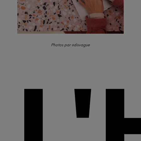
Photos par @disvague
L'