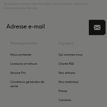
Je souhaite recevoir des messages sur les produits, services et
événements For Me Lab.
Renseignements
À propos
Nous contacter
Qui sommes-nous
Livraisons et retours
Charte RSE
Service Pro
Nos artisans
Conditions générales de
Nos matériaux
vente
Presse
Carrières