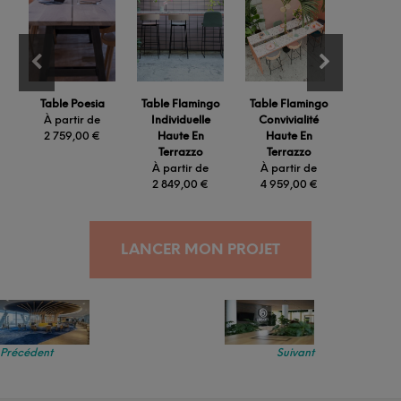
Table Poesia
Table Flamingo
Table Flamingo
Tabouret
À partir de
Individuelle
Convivialité
Ibiza N
2 759,00
€
Haute En
Haute En
Métal R
Terrazzo
Terrazzo
Assis
À partir de
À partir de
À part
2 849,00
€
4 959,00
€
239,
LANCER MON PROJET
Précédent
Suivant