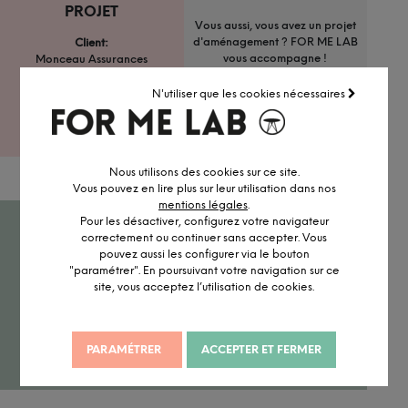
PROJET
Vous aussi, vous avez un projet
d'aménagement ? FOR ME LAB
Client:
vous accompagne !
Monceau Assurances
Prescripteur:
N'utiliser que les cookies nécessaires
Kardham
LANCER MON PROJET
Style:
Élégant / chaleureux
Nous utilisons des cookies sur ce site.
Vous pouvez en lire plus sur leur utilisation dans nos
mentions légales
.
Pour les désactiver, configurez votre navigateur
PROBLÉMATIQUE.
correctement ou continuer sans accepter. Vous
pouvez aussi les configurer via le bouton
"paramétrer". En poursuivant votre navigation sur ce
Pour l'aménagement de ses bureaux, l'entreprise souhaitait
site, vous acceptez l’utilisation de cookies.
créer un environnement de travail chaleureux, synonyme
de bien-être pour les collaborateurs, avec des créations
artisanales de qualité mettant à l'honneur les matériaux
nobles.
PARAMÉTRER
ACCEPTER ET FERMER