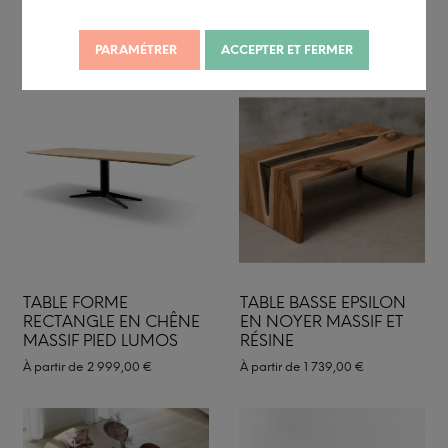
RÉSINE
SCANDINAVE PIEDS
BOIS
À partir de
9 879,00
€
PARAMÉTRER
ACCEPTER ET FERMER
TABLE FORME
TABLE BASSE EPSILON
RECTANGLE EN CHÊNE
EN NOYER MASSIF ET
MASSIF PIED LUMOS
RÉSINE
À partir de
2 999,00
€
À partir de
1 739,00
€