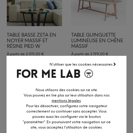
TABLE BASSE ZETA EN
TABLE GUINGUETTE
NOYER MASSIF ET
LUMINEUSE EN CHÊNE
RÉSINE PIED W
MASSIF
À partir de
2 019,00
€
À partir de
3 199,00
€
N'utiliser que les cookies nécessaires
Nous utilisons des cookies sur ce site.
Vous pouvez en lire plus sur leur utilisation dans nos
mentions légales
.
Pour les désactiver, configurez votre navigateur
correctement ou continuer sans accepter. Vous
pouvez aussi les configurer via le bouton
"paramétrer". En poursuivant votre navigation sur ce
site, vous acceptez l’utilisation de cookies.
TABLE MONOLITH EN
CHAISE ARTISANALE