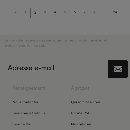
...
<
1
3
4
5
6
7
>
24
2
Je souhaite recevoir des messages sur les produits, services et
événements For Me Lab.
Renseignements
À propos
Nous contacter
Qui sommes-nous
Livraisons et retours
Charte RSE
Service Pro
Nos artisans