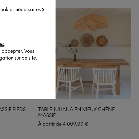
 cookies nécessaires
es
.
s accepter. Vous
ation sur ce site,
SSIF PIEDS
TABLE JULIANA EN VIEUX CHÊNE
MASSIF
À partir de
4 009,00
€