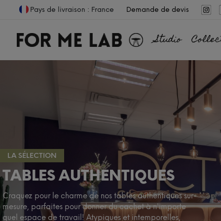
Pays de livraison : France
Demande de devis
Studio
Collec
LA SÉLECTION
TABLES AUTHENTIQUES
Craquez pour le charme de nos tables authentiques sur-
mesure, parfaites pour donner du cachet à n'importe
quel espace de travail! Atypiques et intemporelles,