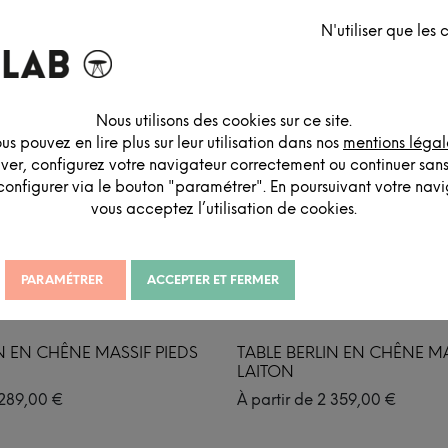
N'utiliser que les
Nous utilisons des cookies sur ce site.
us pouvez en lire plus sur leur utilisation dans nos
mentions légal
iver, configurez votre navigateur correctement ou continuer san
configurer via le bouton "paramétrer". En poursuivant votre navig
vous acceptez l’utilisation de cookies.
PARAMÉTRER
ACCEPTER ET FERMER
N EN CHÊNE MASSIF PIEDS
TABLE BERLIN EN CHÊNE MA
LAITON
289,00
€
À partir de
2 359,00
€