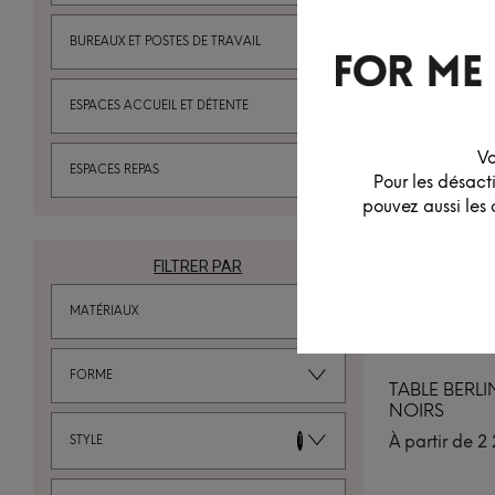
BUREAUX ET POSTES DE TRAVAIL
ESPACES ACCUEIL ET DÉTENTE
Vo
ESPACES REPAS
Pour les désact
pouvez aussi les 
FILTRER PAR
MATÉRIAUX
FORME
TABLE BERLI
NOIRS
À partir de
2 
STYLE
1