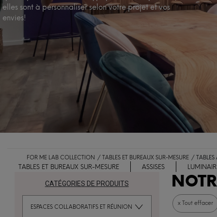
elles sont à personnaliser selon votre projet et vos
envies!
FOR ME LAB COLLECTION
TABLES ET BUREAUX SUR-MESURE
TABLES
TABLES ET BUREAUX SUR-MESURE
ASSISES
LUMINAIR
NOTR
CATÉGORIES DE PRODUITS
x Tout effacer
ESPACES COLLABORATIFS ET RÉUNION