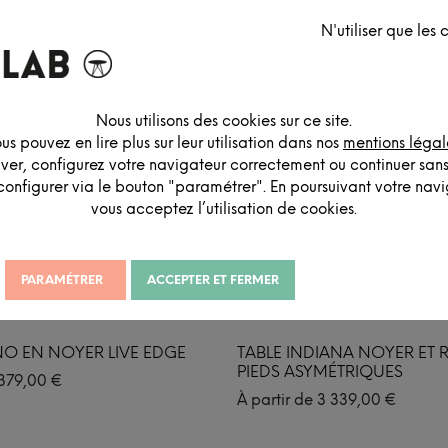
N'utiliser que les
Nous utilisons des cookies sur ce site.
us pouvez en lire plus sur leur utilisation dans nos
mentions légal
iver, configurez votre navigateur correctement ou continuer san
configurer via le bouton "paramétrer". En poursuivant votre navig
vous acceptez l’utilisation de cookies.
PARAMÉTRER
ACCEPTER ET FERMER
NO EN NOYER LIVE EDGE
TABLE INDIANA NOYER ET 
PIEDS ASYMÉTRIQUES
379,00
€
À partir de
3 339,00
€