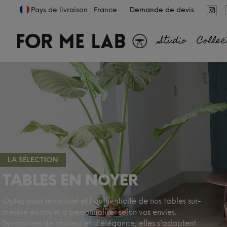
Pays de livraison : France
Demande de devis
Studio
Collec
LA SÉLECTION
TABLES EN NOYER
Optez pour le naturel et l'authenticité de nos tables sur-
mesure en noyer à personnaliser selon vos envies.
Synonymes de chaleur et d'élégance, elles s'adaptent