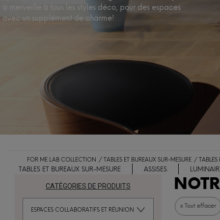
à merveille à tous les styles déco, pour des espaces
avec un supplément de charme!
FOR ME LAB COLLECTION
TABLES ET BUREAUX SUR-MESURE
TABLES
TABLES ET BUREAUX SUR-MESURE
ASSISES
LUMINAIR
NOTR
CATÉGORIES DE PRODUITS
x Tout effacer
ESPACES COLLABORATIFS ET RÉUNION