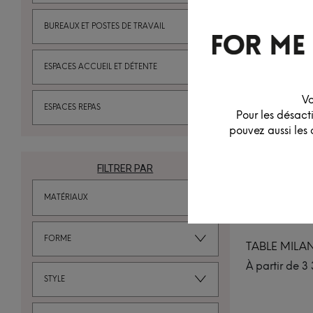
BUREAUX ET POSTES DE TRAVAIL
ESPACES ACCUEIL ET DÉTENTE
Vo
ESPACES REPAS
Pour les désact
pouvez aussi les 
FILTRER PAR
MATÉRIAUX
1
FORME
TABLE MILA
À partir de
3 
STYLE