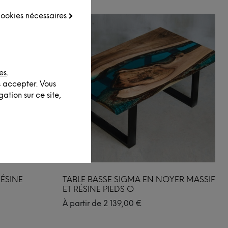
 cookies nécessaires
es
.
s accepter. Vous
ation sur ce site,
RÉSINE
TABLE BASSE SIGMA EN NOYER MASSIF
ET RÉSINE PIEDS O
À partir de
2 139,00
€