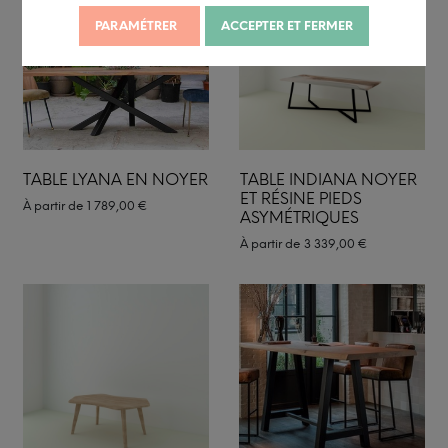
PARAMÉTRER
ACCEPTER ET FERMER
TABLE LYANA EN NOYER
TABLE INDIANA NOYER
ET RÉSINE PIEDS
À partir de
1 789,00
€
ASYMÉTRIQUES
À partir de
3 339,00
€