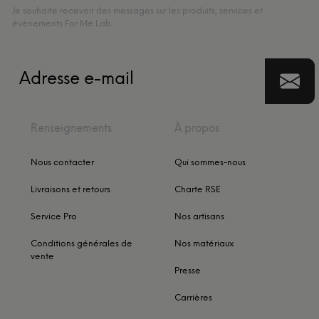
Je souhaite recevoir des messages sur les produits, services et
événements For Me Lab.
Renseignements
À propos
Nous contacter
Qui sommes-nous
Livraisons et retours
Charte RSE
Service Pro
Nos artisans
Conditions générales de
Nos matériaux
vente
Presse
Carrières