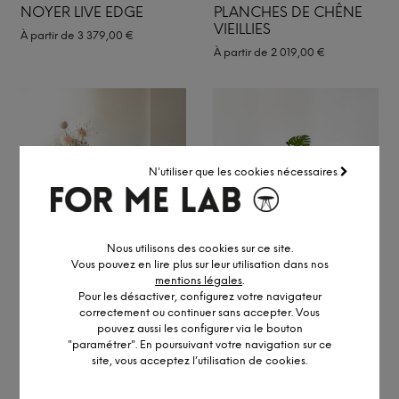
NOYER LIVE EDGE
PLANCHES DE CHÊNE
VIEILLIES
À partir de
3 379,00
€
À partir de
2 019,00
€
N'utiliser que les cookies nécessaires
Nous utilisons des cookies sur ce site.
Vous pouvez en lire plus sur leur utilisation dans nos
TABLE BRÊME EN
TABLE HAMBOURG EN
mentions légales
.
CHÊNE MASSIF ET PIEDS
CHÊNE MASSIF
Pour les désactiver, configurez votre navigateur
BOIS
correctement ou continuer sans accepter. Vous
À partir de
2 419,00
€
pouvez aussi les configurer via le bouton
À partir de
2 539,00
€
"paramétrer". En poursuivant votre navigation sur ce
site, vous acceptez l’utilisation de cookies.