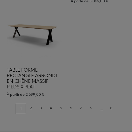
À partir de
3 069,00
€
TABLE FORME
RECTANGLE ARRONDI
EN CHÊNE MASSIF
PIEDS X PLAT
À partir de
2 699,00
€
...
2
3
4
5
6
7
>
8
1