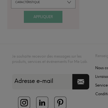
CARACTÉRISTIQUE
APPLIQUER
Rensei
Je souhaite recevoir des messages sur les
produits, services et événements For Me Lab.
Nous c
Livraiso
Service
Conditi