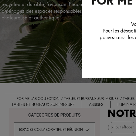
recyclée et durable, favorisant l'économie circulaire, et
aménagez des espaces responsables à l'ambiance
chaleureuse et authentique!
Vo
Pour les désact
pouvez aussi les 
FOR ME LAB COLLECTION
TABLES ET BUREAUX SUR-MESURE
TABLES
TABLES ET BUREAUX SUR-MESURE
ASSISES
LUMINAIR
NOTR
CATÉGORIES DE PRODUITS
x Tout effacer
ESPACES COLLABORATIFS ET RÉUNION