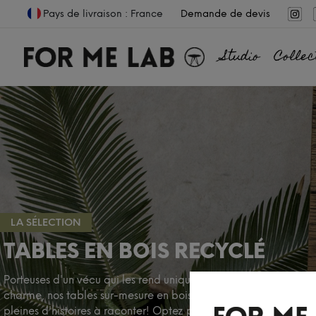
Pays de livraison : France
Demande de devis
Studio
Collec
LA SÉLECTION
TABLES EN BOIS RECYCLÉ
Porteuses d'un vécu qui les rend uniques et fait tout leur
charme, nos tables sur-mesure en bois recyclé sont
pleines d'histoires à raconter! Optez pour une création