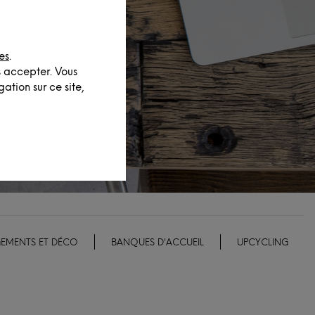
es
.
s accepter. Vous
ation sur ce site,
EMENTS ET DÉCO
BANQUES D'ACCUEIL
UPCYCLING