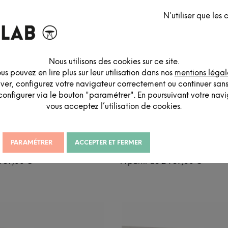
N'utiliser que les
Nous utilisons des cookies sur ce site.
us pouvez en lire plus sur leur utilisation dans nos
mentions légal
iver, configurez votre navigateur correctement ou continuer san
configurer via le bouton "paramétrer". En poursuivant votre navig
vous acceptez l’utilisation de cookies.
PARAMÉTRER
ACCEPTER ET FERMER
MIQUE PIEDS CROIX
TABLE CÉRAMIQUE PIEDS FE
959,00
€
À partir de
2 959,00
€