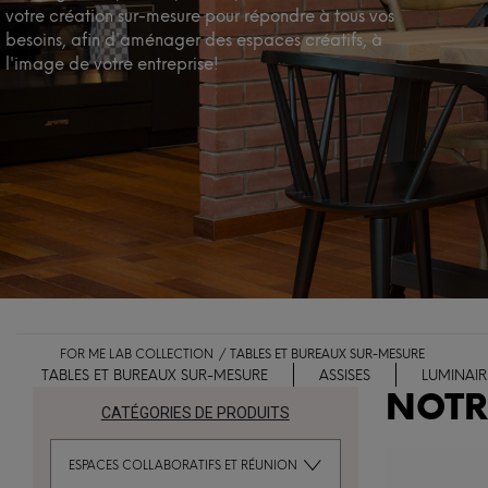
votre création sur-mesure pour répondre à tous vos
besoins, afin d'aménager des espaces créatifs, à
l'image de votre entreprise!
FOR ME LAB COLLECTION
TABLES ET BUREAUX SUR-MESURE
TABLES ET BUREAUX SUR-MESURE
ASSISES
LUMINAIR
NOTR
CATÉGORIES DE PRODUITS
ESPACES COLLABORATIFS ET RÉUNION