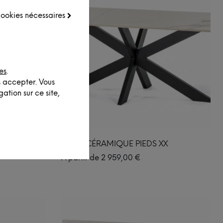
 cookies nécessaires
es
.
s accepter. Vous
ation sur ce site,
LIX
TABLE CÉRAMIQUE PIEDS XX
À partir de
2 959,00
€