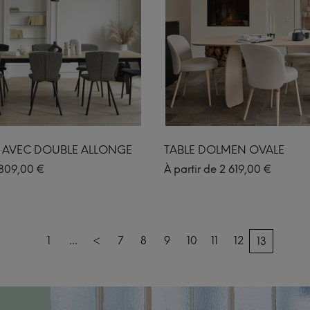
T AVEC DOUBLE ALLONGE
TABLE DOLMEN OVALE
809,00
€
À partir de
2 619,00
€
...
1
<
7
8
9
10
11
12
13