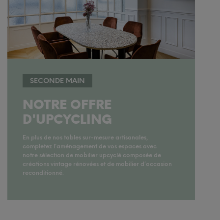
SECONDE MAIN
NOTRE OFFRE
D'UPCYCLING
En plus de nos tables sur-mesure artisanales,
completez l’aménagement de vos espaces avec
notre sélection de mobilier upcyclé composée de
créations vintage rénovées et de mobilier d’occasion
reconditionné.