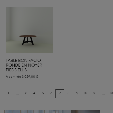
TABLE BONIFACIO
RONDE EN NOYER
PIEDS ELLIS
À partir de
3 029,00
€
...
...
1
<
4
5
6
8
9
10
>
13
7