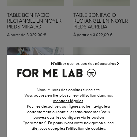
TABLE BONIFACIO
TABLE BONIFACIO
RECTANGLE EN NOYER
RECTANGLE EN NOYER
PIEDS MIKADO
PIEDS AURÉLIA
À partir de
3 029,00
€
À partir de
3 029,00
€
N'utiliser que les cookies nécessaires
Nous utilisons des cookies sur ce site.
Vous pouvez en lire plus sur leur utilisation dans nos
mentions légales
.
Pour les désactiver, configurez votre navigateur
TABLE INDIANA EN
TABLE BONIFACIO
correctement ou continuer sans accepter. Vous
NOYER ET EPOXY PIEDS
RECTANGLE EN NOYER
pouvez aussi les configurer via le bouton
CROIX
PIEDS O
"paramétrer". En poursuivant votre navigation sur ce
site, vous acceptez l’utilisation de cookies.
À partir de
6 029,00
€
À partir de
2 829,00
€