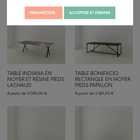
PARAMÉTRER
ACCEPTER ET FERMER
TABLE INDIANA EN
TABLE BONIFACIO
NOYER ET RÉSINE PIEDS
RECTANGLE EN NOYER
LACHAUD
PIEDS PAPILLON
À partir de
5 059,00
€
À partir de
3 189,00
€