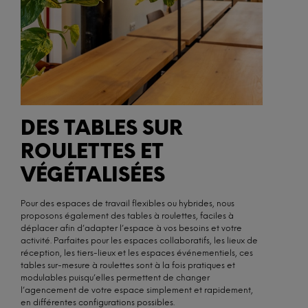
DES TABLES SUR
ROULETTES ET
VÉGÉTALISÉES
Pour des espaces de travail flexibles ou hybrides, nous
proposons également des tables à roulettes, faciles à
déplacer afin d’adapter l’espace à vos besoins et votre
activité. Parfaites pour les espaces collaboratifs, les lieux de
réception, les tiers-lieux et les espaces événementiels, ces
tables sur-mesure à roulettes sont à la fois pratiques et
modulables puisqu’elles permettent de changer
l’agencement de votre espace simplement et rapidement,
en différentes configurations possibles.