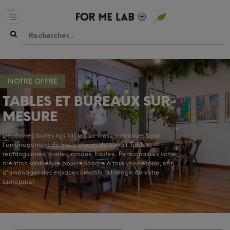
NOTRE OFFRE
TABLES ET BUREAUX SUR-
MESURE
Découvrez toutes nos tables sur-mesure conçues pour
l'aménagement de vos espaces de travail. Tables
rectangulaires, ovales, rondes, hautes... Personnalisez votre
création sur-mesure pour répondre à tous vos besoins, afin
d'aménager des espaces créatifs, à l'image de votre
entreprise!