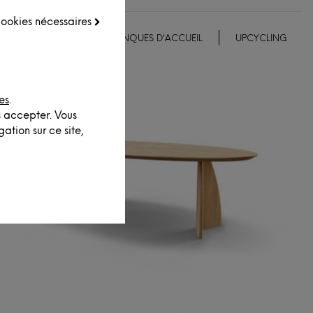
 cookies nécessaires
EMENTS ET DÉCO
BANQUES D'ACCUEIL
UPCYCLING
es
.
s accepter. Vous
ation sur ce site,