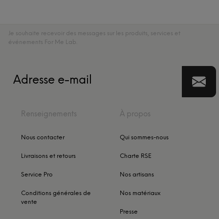
Je souhaite recevoir des messages sur les produits, services et
événements For Me Lab.
Renseignements
À propos
Nous contacter
Qui sommes-nous
Livraisons et retours
Charte RSE
Service Pro
Nos artisans
Conditions générales de
Nos matériaux
vente
Presse