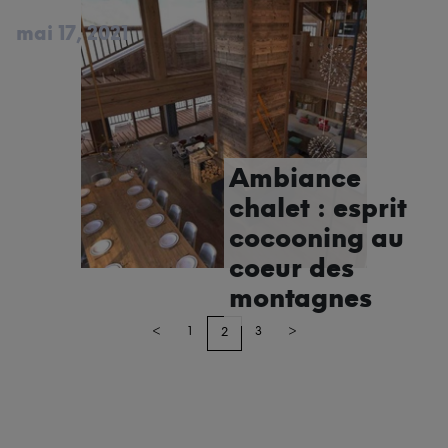
mai 17, 2021
Ambiance
chalet : esprit
cocooning au
coeur des
montagnes
<
1
3
>
2