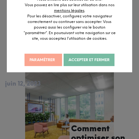
Vous pouvez en lire plus sur leur utilisation dans nos
Comment
mentions légales
.
Pour les désactiver, configurez votre navigateur
aménager un
correctement ou continuer sans accepter. Vous
pouvez aussi les configurer via le bouton
espace zéro
"paramétrer". En poursuivant votre navigation sur ce
carbone ?
site, vous acceptez l’utilisation de cookies.
PARAMÉTRER
ACCEPTER ET FERMER
juin 12, 2023
Comment
optimiser son