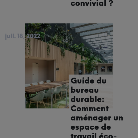
convivial ?
juil. 18, 2022
Guide du
bureau
durable:
Comment
aménager un
espace de
travail éco-