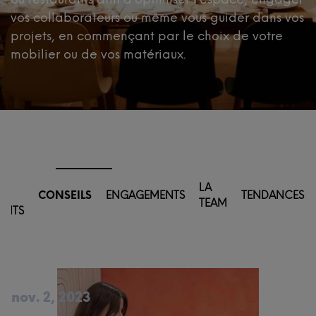
vos collaborateurs ou même vous guider dans vos
projets, en commençant par le choix de votre
mobilier ou de vos matériaux.
EZ
LA
S
CONSEILS
ENGAGEMENTS
TENDANCES
TEAM
ENTS
nov. 2, 2023