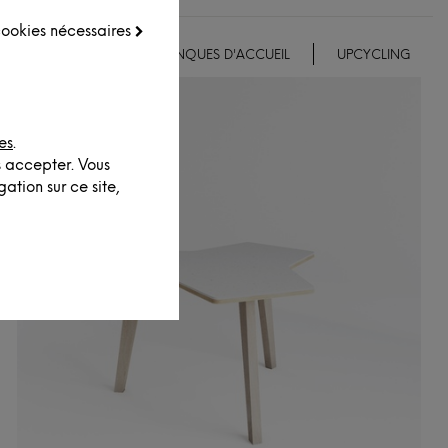
 cookies nécessaires
EMENTS ET DÉCO
BANQUES D'ACCUEIL
UPCYCLING
es
.
s accepter. Vous
ation sur ce site,